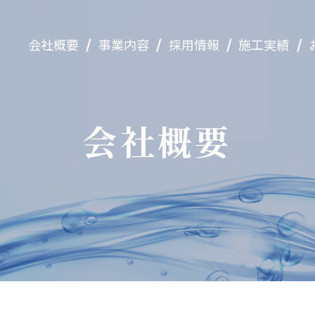
/
/
/
/
会社概要
事業内容
採用情報
施工実績
計装・中央監視制御設備
遠隔監視制御システム
水処理装置
会社概要
配水池のロボット清掃・調査