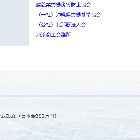
建設業労働災害防止協会
（一社）沖縄県労働基準協会
（公社）北那覇法人会
浦添商工会議所
ム設立（資本金300万円）