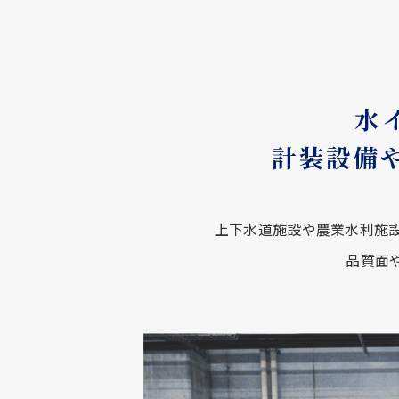
水
計装設備
上下水道施設や農業水利施
品質面