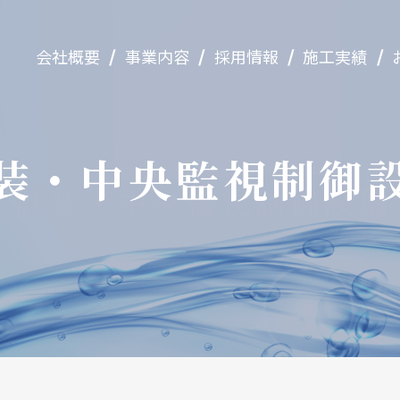
/
/
/
/
会社概要
事業内容
採用情報
施工実績
計装・中央監視制御設備
遠隔監視制御システム
水処理装置
装・中央監視
制御
配水池のロボット清掃・調査